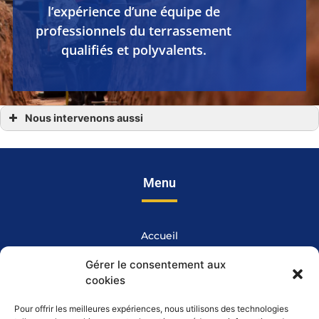
l’expérience d’une équipe de
professionnels du terrassement
qualifiés et polyvalents.
Nous intervenons aussi
Terrassement
Terrassement à Chateau Gontier
Terrassement Ernée
Terrassement Mayenne
Terrassement Gorron
Menu
Terrassement Craon
Terrassement à Laval en Mayenne 53
Accueil
AZTP
Gérer le consentement aux
cookies
Terrassement
Assainissement
Pour offrir les meilleures expériences, nous utilisons des technologies