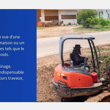
n vue d’une
 maison ou un
s tels que le
oids.
ainage,
indispensable
turs travaux,
.