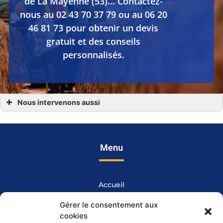
de La Mayenne (53)… Contactez-
nous au 02 43 70 37 79 ou au 06 20
46 81 73 pour obtenir un devis
gratuit et des conseils
personnalisés.
Nous intervenons aussi
Démolition
Démolition à Chateau Gontier
Démolition Ernée
Démolition Mayenne
Démolition Gorron
Menu
Démolition Craon
Démolition à Laval en Mayenne 53
Accueil
AZTP
Gérer le consentement aux
cookies
Terrassement